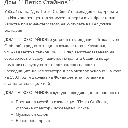
Дом ``Петко Стайнов``
Уебсайтът на "Дом Петко Стайнов" е създаден с подкрепата
на Национален център за музеи, галерии и изобразителни
изкуства при Министерството на културата на Република
България.
ДОМ ПЕТКО СТАЙНОВ е устроен от фондация "Петко Груев
Стайнов" в родната къща на композитора в Казанлък,
ул."Акад.Петко Стайнов" № 13. След възстановяването на
собствеността върху национализираната бащина къща -
паметник на културата от национално значение -
наследниците на композитора я ремонтират основно и в края
на 1999 год. я даряват на Фондацията за ползване в
съответствие с целите й.
ДОМ ПЕТКО СТАЙНОВ е културно средище, състоящо се от:
ен
Постоянна музейна експозиция "Петко Стайнов",
Концерт -
устроена от Исторически музей "Искра"
49 години
Шедьоври
Музикален салон
от
от
Електронен архив
смъртта
творчеството
Коледни и