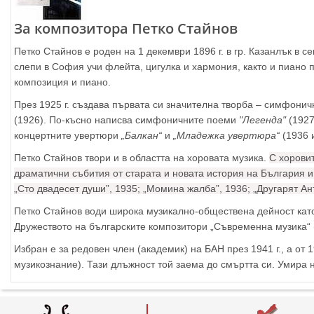
За композитора Петко Стайнов
Петко Стайнов е роден на 1 декември 1896 г. в гр. Казанлък в 
слепи в София учи флейта, цигулка и хармония, както и пиано 
композиция и пиано.
През 1925 г. създава първата си значителна творба – симфони
(1926). По-късно написва симфоничните поеми
"Легенда"
(1927
концертните увертюри
„Балкан“
и
„Младежка увертюра“
(1936 и
Петко Стайнов твори и в областта на хоровата музика.
С хоровит
драматични събития от старата и новата история на България и 
„Сто двадесет души”, 1935; „Момина жалба”, 1936; „Другарят Ант
Петко Стайнов води широка музикално-обществена дейност като
Дружеството на българските композитори „Съвременна музика“ (
Избран е за редовен член (академик) на БАН през 1941 г., а от 
музикознание). Тази длъжност той заема до смъртта си. Умира н