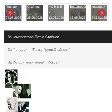
на Петко
на Панчо
новогодишни
Годишен
Стайнов
К О Н Ц Е
Владигеров
празници
отпуск .:.
.:.
Р Т .:.
.:.
.:.
04.08.2026
25.06.2026
13.06.2026
16.05.2026
24.12.2025
За композитора Петко Стайнов
За Фондация ``Петко Груев Стайнов``
За Исторически музей ``Искра``