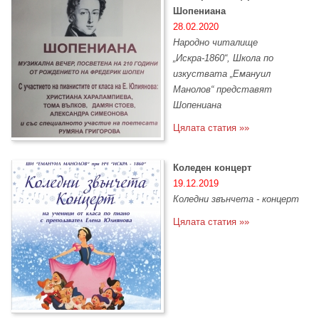
Шопениана
28.02.2020
Народно читалище
„Искра-1860“, Школа по
изкуствата „Емануил
Манолов“ представят
Шопениана
Цялата статия »»
Коледен концерт
19.12.2019
Коледни звънчета - концерт
Цялата статия »»