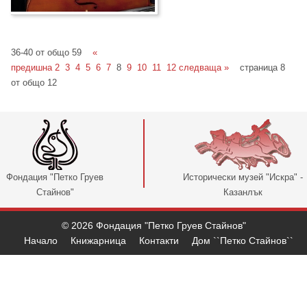
36-40 от общо 59
«
предишна
2
3
4
5
6
7
8
9
10
11
12
следваща »
страница 8
от общо 12
Фондация "Петко Груев
Исторически музей "Искра" -
Стайнов"
Казанлък
© 2026 Фондация "Петко Груев Стайнов"
Начало
Книжарница
Контакти
Дом ``Петко Стайнов``