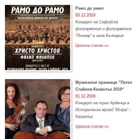
Рамо до рамо
03.12.2019
Концерт на Софийска
филхармония и филхармония
“Пионер“ в зала България
Цялата статия »»
Музикални празници “Петко
Стайнов-Казанлък 2019“
01.12.2019
Концерт на трио Арденца в
Исторически музей “Искра“ -
Казанлък
Цялата статия »»